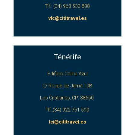
Tlf.: (34) 963 533 838
vlc@cititravel.es
Ténérife
Edificio Colina Azul
C/ Roque de Jama 10B
Los Cristianos, CP:
38650
Tlf.:(34) 922 751 590
tci@cititravel.es