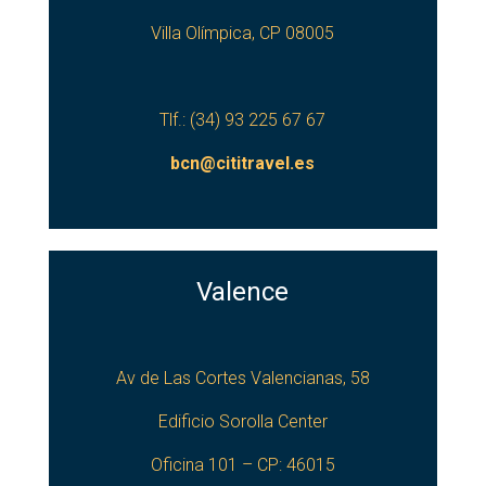
Villa Olímpica, CP 08005
Tlf.: (34) 93 225 67 67
bcn@cititravel.es
Valence
Av de Las Cortes Valencianas, 58
Edificio Sorolla Center
Oficina 101 – CP: 46015