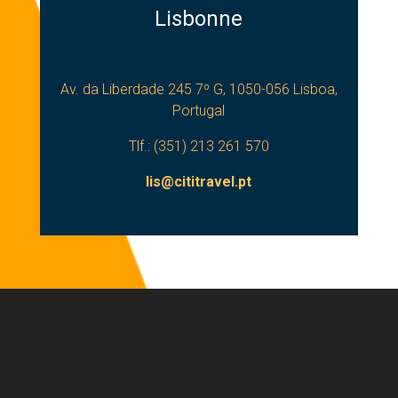
Lisbonne
Av. da Liberdade 245 7º G, 1050-056 Lisboa,
Portugal
Tlf.: (351) 213 261 570
lis@cititravel.pt