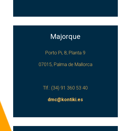
Majorque
Porto Pi, 8, Planta 9
07015, Palma de Mallorca
Tlf.: (34) 91 360 53 40
dmc@kontiki.es