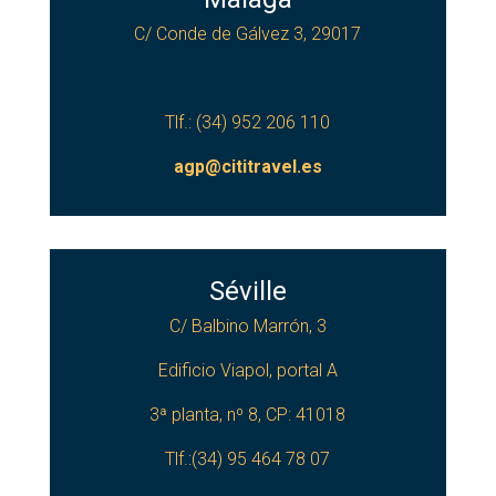
C/ Conde de Gálvez 3, 29017
Tlf.: (34) 952 206 110
agp@cititravel.es
Séville
C/ Balbino Marrón, 3
Edificio Viapol, portal A
3ª planta, nº 8, CP: 41018
Tlf.:(34) 95 464 78 07