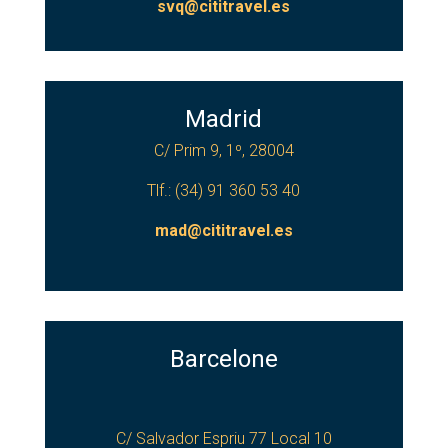
svq@cititravel.es
Madrid
C/ Prim 9, 1º, 28004
Tlf.: (34) 91 360 53 40
mad@cititravel.es
Barcelone
C/ Salvador Espriu 77 Local 10