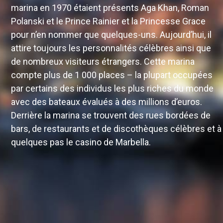
marina en 1970 étaient présents Aga Khan, Roman
Polanski et le Prince Rainier et la Princesse Grace
pour n’en nommer que quelques-uns. Aujourd’hui, il
attire toujours les personnalités célèbres ainsi que
de nombreux visiteurs étrangers. Cette marina
compte plus de 1 000 places – la plupart occupées
par certains des individus les plus riches du monde
avec des bateaux évalués à des millions d’euros.
Derrière la marina se trouvent des rues bordées de
bars, de restaurants et de discothèques célèbres et à
quelques pas le casino de Marbella.